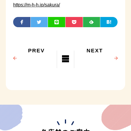
https://m-h-h.jp/sakura/
PREV
NEXT