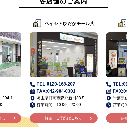
各店舗のご案内
店
ベイシアひだかモール店
TEL:0120-168-207
TEL:0
FAX:042-984-0301
FAX:0
94-1
埼玉県日高市森戸新田88-5
千葉県佐
0
営業時間 10:00～20:00
営業時間 
ちら
詳細・ご予約はこちら
詳