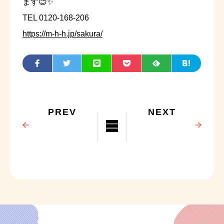
ます😊✨
TEL 0120-168-206
https://m-h-h.jp/sakura/
PREV
NEXT