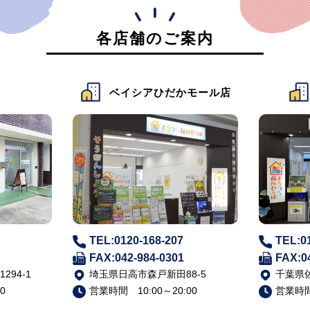
各店舗のご案内
店
ベイシアひだかモール店
TEL:0120-168-207
TEL:0
FAX:042-984-0301
FAX:0
94-1
埼玉県日高市森戸新田88-5
千葉県佐
0
営業時間 10:00～20:00
営業時間 