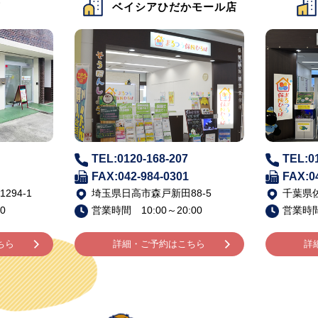
店
ベイシアひだかモール店
TEL:0120-168-207
TEL:0
FAX:042-984-0301
FAX:0
94-1
埼玉県日高市森戸新田88-5
千葉県佐
0
営業時間 10:00～20:00
営業時間 
ちら
詳細・ご予約はこちら
詳