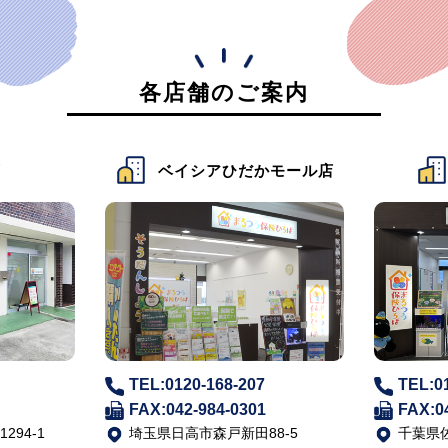
各店舗のご案内
店
ベイシアひだかモール店
TEL:0120-168-207
TEL:0
FAX:042-984-0301
FAX:0
94-1
埼玉県日高市森戸新田88-5
千葉県佐