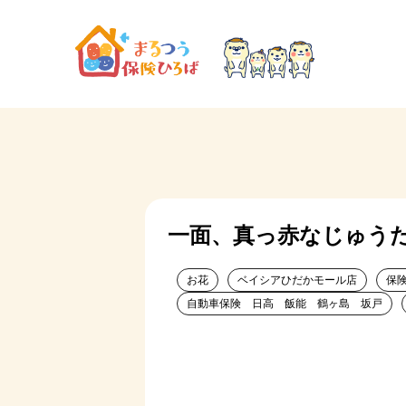
一面、真っ赤なじゅう
お花
ベイシアひだかモール店
保
自動車保険 日高 飯能 鶴ヶ島 坂戸