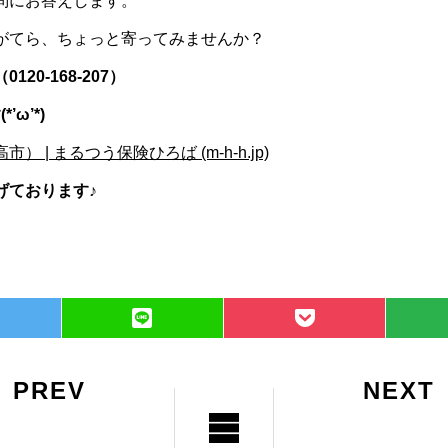
問にお答えします。
がてら、ちょっと寄ってみませんか？
0-168-207）
ω’*)
| まるつう保険ひろば (m-h-h.jp)
げております♪
PREV
NEXT