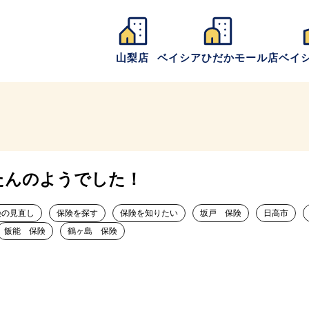
山梨店
ベイシアひだかモール店
ベイ
たんのようでした！
険の見直し
保険を探す
保険を知りたい
坂戸 保険
日高市
飯能 保険
鶴ヶ島 保険