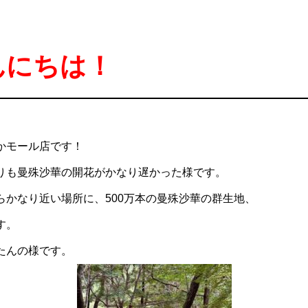
んにちは！
かモール店です！
りも曼殊沙華の開花がかなり遅かった様です。
らかなり近い場所に、500万本の曼殊沙華の群生地、
す。
たんの様です。