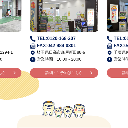
TEL:0120-168-207
TEL:0
FAX:042-984-0301
FAX:0
94-1
埼玉県日高市森戸新田88-5
千葉県佐
0
営業時間 10:00～20:00
営業時間 
ちら
詳細・ご予約はこちら
詳