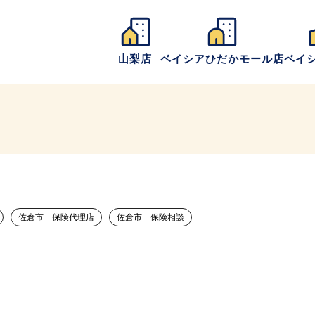
山梨店
ベイシアひだかモール店
ベイ
佐倉市 保険代理店
佐倉市 保険相談