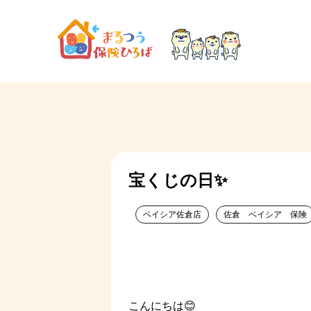
宝くじの日✨
ベイシア佐倉店
佐倉 ベイシア 保険
こんにちは😊