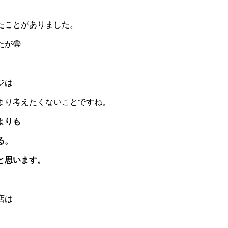
たことがありました。
が😨
、
ジは
まり考えたくないことですね。
よりも
る。
と思います。
店は