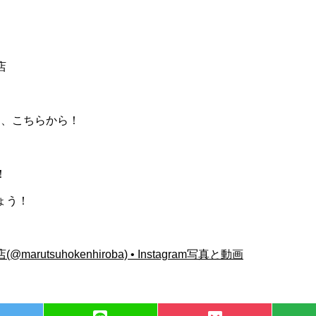
店
は、こちらから！
！
ょう！
tsuhokenhiroba) • Instagram写真と動画