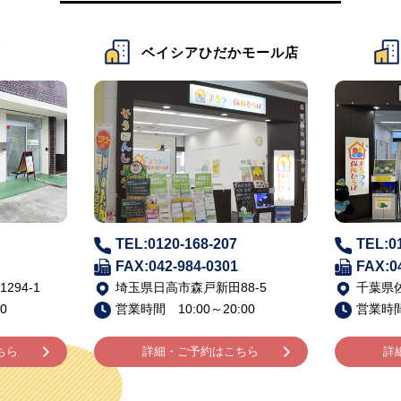
店
ベイシアひだかモール店
TEL:0120-168-207
TEL:0
FAX:042-984-0301
FAX:0
94-1
埼玉県日高市森戸新田88-5
千葉県佐
0
営業時間 10:00～20:00
営業時間 
ちら
詳細・ご予約はこちら
詳