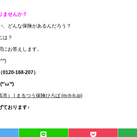
りませんか？
い、どんな保険があるんだろう？
には？
問にお答えします。
*)
0-168-207）
ω’*)
| まるつう保険ひろば (m-h-h.jp)
げております♪