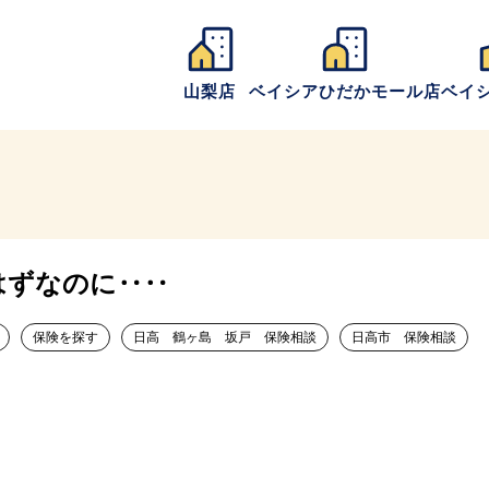
山梨店
ベイシアひだかモール店
ベイ
はずなのに‥‥
保険を探す
日高 鶴ヶ島 坂戸 保険相談
日高市 保険相談