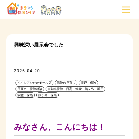
興味深い展示会でした
2025.04.20
ベイシアひだかモール店
保険の見直し
坂戸 保険
日高市 保険相談
自動車保険 日高 飯能 鶴ヶ島 坂戸
飯能 保険
鶴ヶ島 保険
みなさん、こんにちは！