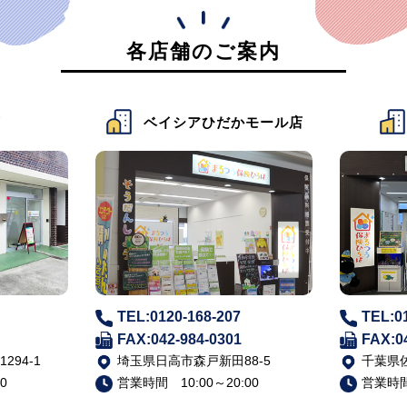
各店舗のご案内
店
ベイシアひだかモール店
TEL:0120-168-207
TEL:0
FAX:042-984-0301
FAX:0
94-1
埼玉県日高市森戸新田88-5
千葉県佐
0
営業時間 10:00～20:00
営業時間 