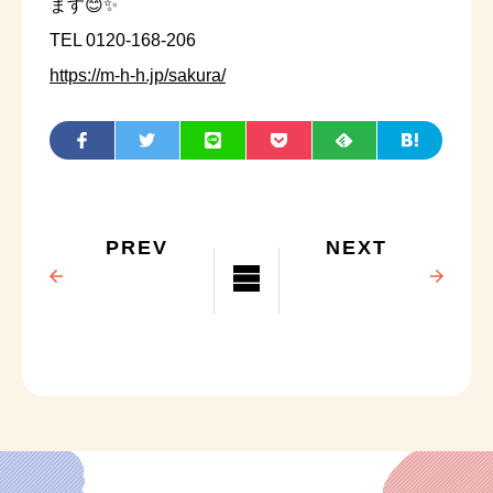
ます😊✨
TEL 0120-168-206
https://m-h-h.jp/sakura/
PREV
NEXT