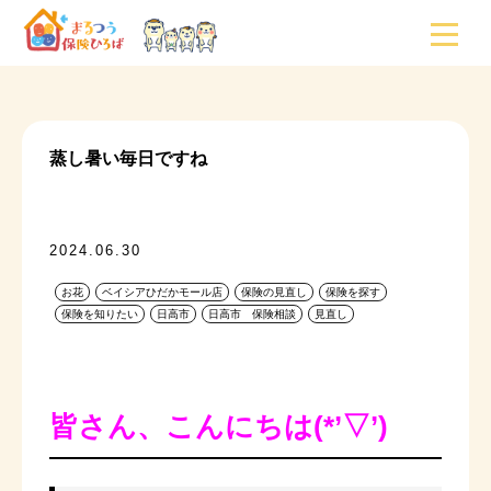
蒸し暑い毎日ですね
2024.06.30
お花
ベイシアひだかモール店
保険の見直し
保険を探す
保険を知りたい
日高市
日高市 保険相談
見直し
皆さん、こんにちは(*’▽’)