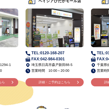
店
ベイシアひだかモール店
TEL:0120-168-207
TEL:0
FAX:042-984-0301
FAX:0
94-1
埼玉県日高市森戸新田88-5
千葉県佐
0
営業時間 10:00～20:00
営業時間 
ちら
詳細・ご予約はこちら
詳