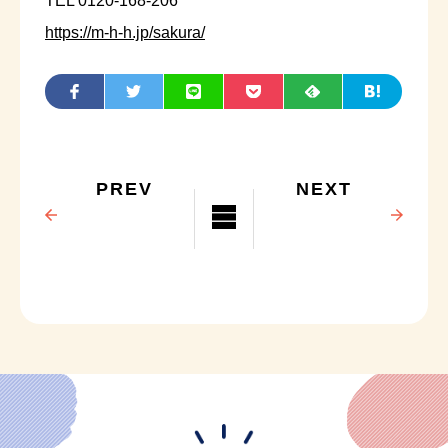
TEL 0120-168-206
https://m-h-h.jp/sakura/
PREV
NEXT