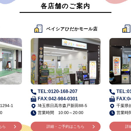
各店舗のご案内
店
ベイシアひだかモール店
TEL:0120-168-207
TEL:0
FAX:042-984-0301
FAX:0
94-1
埼玉県日高市森戸新田88-5
千葉県佐
0
営業時間 10:00～20:00
営業時間 
ちら
詳細・ご予約はこちら
詳