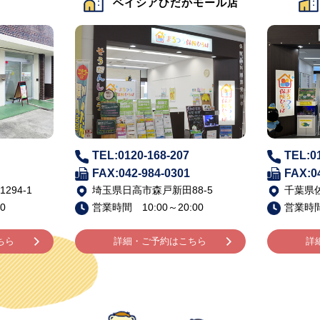
かモール店
ベイシア佐倉店
TEL:0120-168-206
TEL:0
FAX:043-483-5002
FAX:0
8-5
千葉県佐倉市寺崎北6-1-1
山梨県山
00
営業時間 10:00～20:00
営業時間 
ちら
詳細・ご予約はこちら
詳