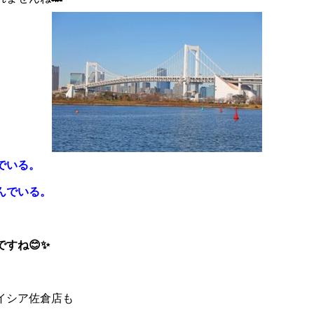
でいる。
んでいる。
すね😊✨
イシア佐倉店も