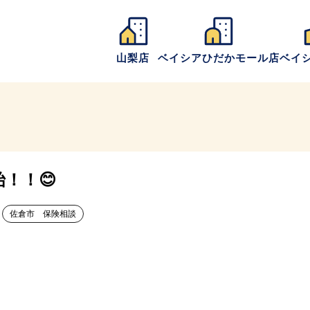
山梨店
ベイシアひだかモール店
ベイ
！！😊
佐倉市 保険相談