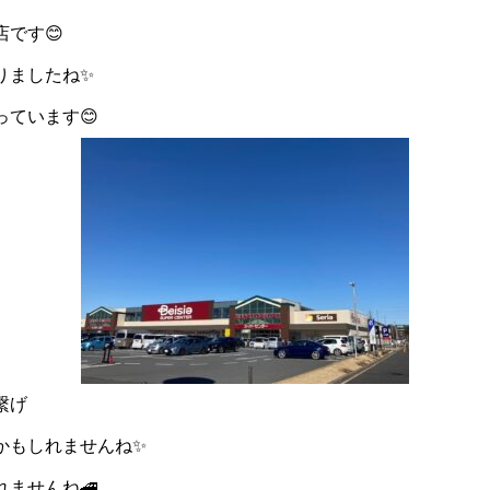
です😊
りましたね✨
ています😊
繋げ
かもしれませんね✨
ませんね🚄