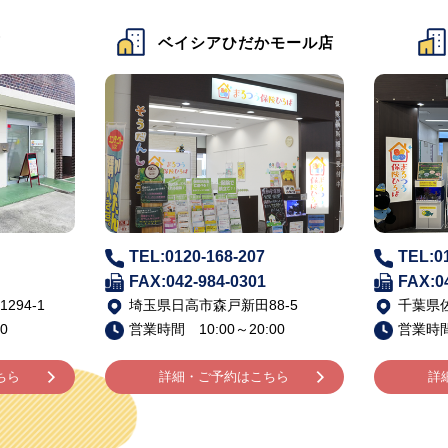
店
ベイシアひだかモール店
TEL:0120-168-207
TEL:0
FAX:042-984-0301
FAX:0
94-1
埼玉県日高市森戸新田88-5
千葉県佐
0
営業時間 10:00～20:00
営業時間 
ちら
詳細・ご予約はこちら
詳