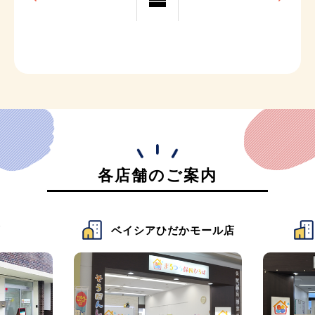
各店舗のご案内
イシアひだかモール店
ベイシア佐倉店