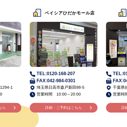
店
ベイシアひだかモール店
TEL:0120-168-207
TEL:0
FAX:042-984-0301
FAX:0
94-1
埼玉県日高市森戸新田88-5
千葉県佐
0
営業時間 10:00～20:00
営業時間 
ちら
詳細・ご予約はこちら
詳