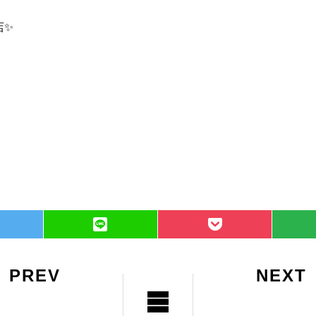
店✨
PREV
NEXT