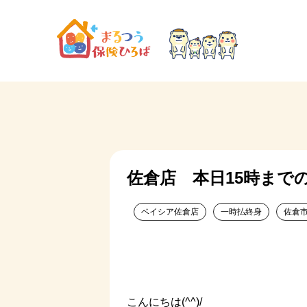
佐倉店 本日15時まで
ベイシア佐倉店
一時払終身
佐倉
こんにちは(^^)/