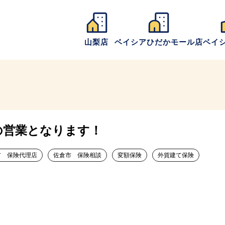
山梨店
ベイシアひだかモール店
ベイ
の営業となります！
市 保険代理店
佐倉市 保険相談
変額保険
外貨建て保険