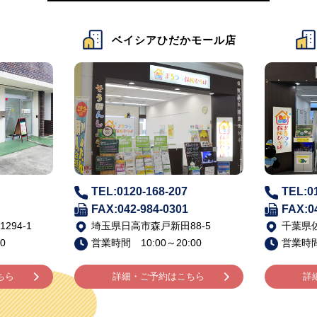
店
ベイシアひだかモール店
TEL:0120-168-207
TEL:0
FAX:042-984-0301
FAX:0
94-1
埼玉県日高市森戸新田88-5
千葉県佐
0
営業時間 10:00～20:00
営業時間 
ちら
詳細・ご予約はこちら
詳