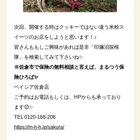
次回、開催する時はクッキーではない違う米粉ス
イーツのお店をしようと思います！♪
皆さんももしご興味があれば是非「印旛沼探検
隊」を検索してみて下さいね✨
※佐倉市で保険の無料相談と言えば、まるつう保
険ひろば✨
ベイシア佐倉店
ご予約はお電話もしくは、HPからも承っており
ます😊✨
TEL 0120-168-206
https://m-h-h.jp/sakura/