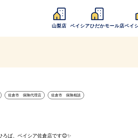
山梨店
ベイシアひだかモール店
ベイ
佐倉市 保険代理店
佐倉市 保険相談
ろば、ベイシア佐倉店です😊✨