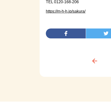
TEL 0120-168-206
https://m-h-h.jp/sakura/