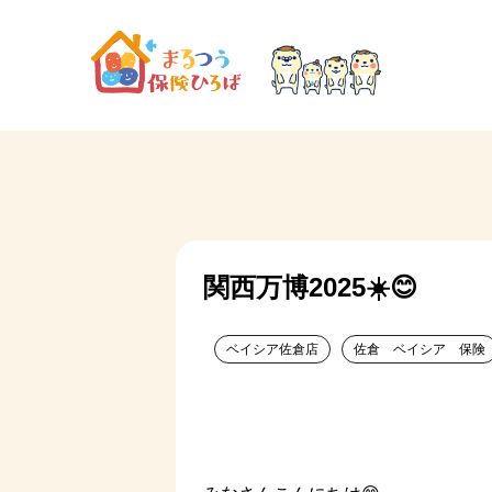
関西万博2025☀️😊
ベイシア佐倉店
佐倉 ベイシア 保険