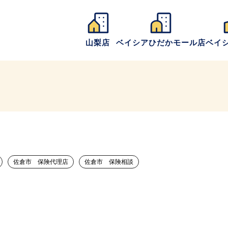
山梨店
ベイシアひだかモール店
ベイ
佐倉市 保険代理店
佐倉市 保険相談