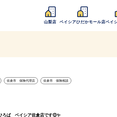
山梨店
ベイシアひだかモール店
ベイ
佐倉市 保険代理店
佐倉市 保険相談
ろば ベイシア佐倉店です😊✨