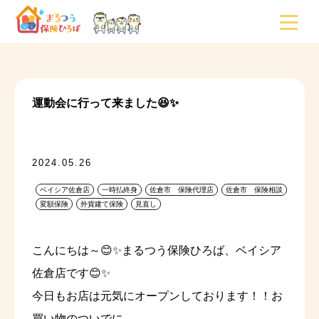
運動会に行って来ました😆✨
2024.05.26
ベイシア佐倉店
一時払終身
佐倉市 保険代理店
佐倉市 保険相談
変額保険
外貨建て保険
見直し
こんにちは～😊✨まるつう保険ひろば、ベイシア
佐倉店です😊✨
今日もお店は元気にオープンしております！！お
買い物のついでに、