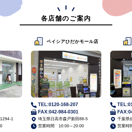
各店舗のご案内
店
ベイシアひだかモール店
TEL:0120-168-207
TEL:0
FAX:042-984-0301
FAX:0
94-1
埼玉県日高市森戸新田88-5
千葉県佐
0
営業時間 10:00～20:00
営業時間 