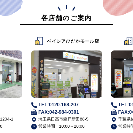
各店舗のご案内
店
ベイシアひだかモール店
TEL:0120-168-207
TEL:0
FAX:042-984-0301
FAX:0
94-1
埼玉県日高市森戸新田88-5
千葉県佐
0
営業時間 10:00～20:00
営業時間 