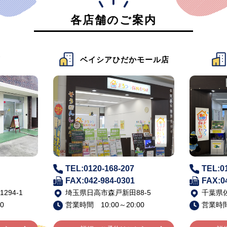
各店舗のご案内
店
ベイシアひだかモール店
TEL:0120-168-207
TEL:0
FAX:042-984-0301
FAX:0
94-1
埼玉県日高市森戸新田88-5
千葉県佐
0
営業時間 10:00～20:00
営業時間 