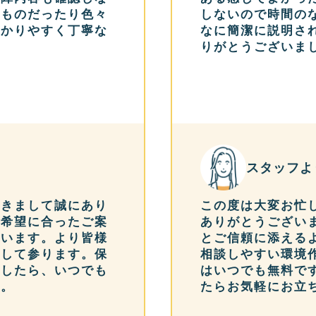
いものだったり色々
しないので時間の
分かりやすく丁寧な
なに簡潔に説明さ
りがとうございま
スタッフよ
だきまして誠にあり
この度は大変お忙
ご希望に合ったご案
ありがとうござい
思います。より皆様
とご信頼に添える
指して参ります。保
相談しやすい環境
ましたら、いつでも
はいつでも無料で
せ。
たらお気軽にお立