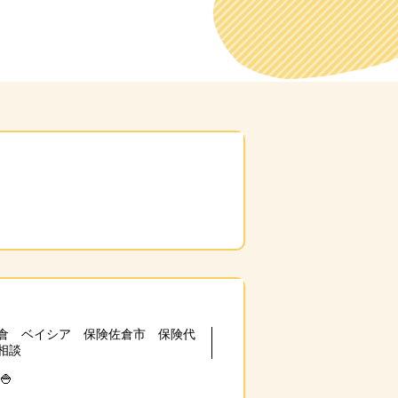
倉 ベイシア 保険佐倉市 保険代
相談
🍚