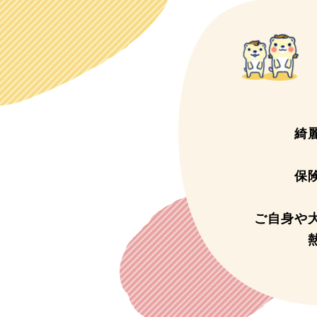
綺
保
ご自身や