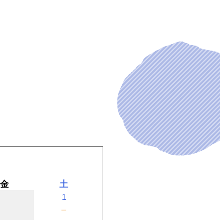
金
土
1
－