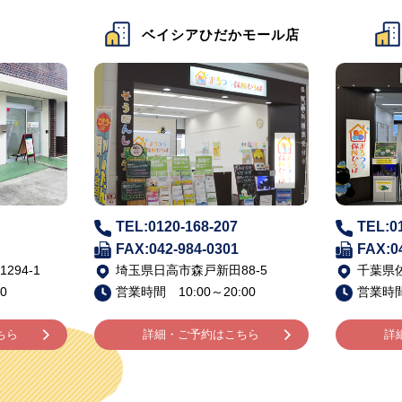
かモール店
ベイシア佐倉店
TEL:0120-168-206
TEL:0
FAX:043-483-5002
FAX:0
8-5
千葉県佐倉市寺崎北6-1-1
山梨県山
00
営業時間 10:00～20:00
営業時間 
ちら
詳細・ご予約はこちら
詳