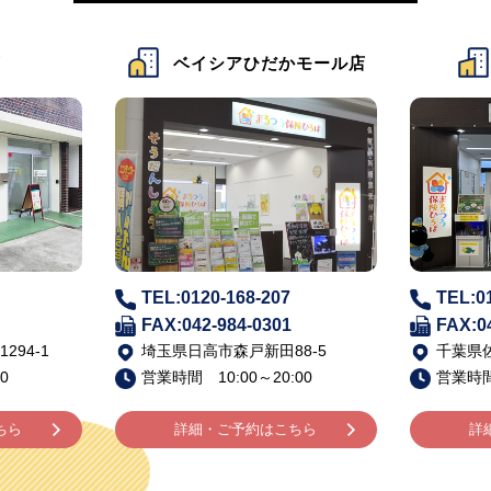
ひだかモール店
ベイシア佐倉店
-207
TEL:0120-168-206
T
0301
FAX:043-483-5002
F
新田88-5
千葉県佐倉市寺崎北6-1-1
山
～20:00
営業時間 10:00～20:00
営
約はこちら
詳細・ご予約はこちら