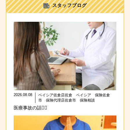
スタッフブログ
2026.08.08
ベイシア佐倉店佐倉 ベイシア 保険佐倉
市 保険代理店佐倉市 保険相談
医療事故の話🧑‍⚕️