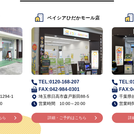
アひだかモール店
ベイシア佐倉店
68-207
TEL:0120-168-206
4-0301
FAX:043-483-5002
戸新田88-5
千葉県佐倉市寺崎北6-1-1
00～20:00
営業時間 10:00～20:00
予約はこちら
詳細・ご予約はこちら