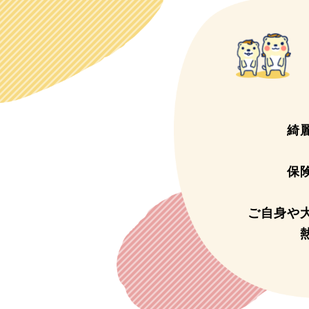
綺
保
ご自身や