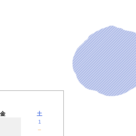
金
土
1
－