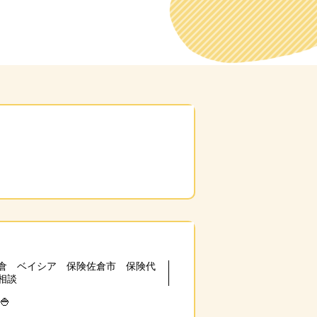
倉 ベイシア 保険佐倉市 保険代
相談
🍚