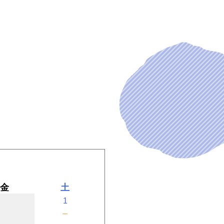
金
土
1
－