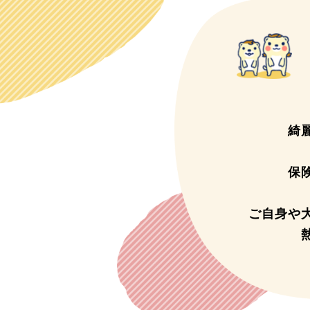
綺
保
ご自身や