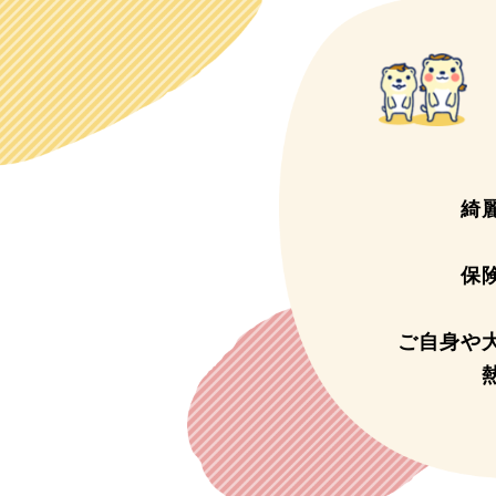
綺
保
ご自身や