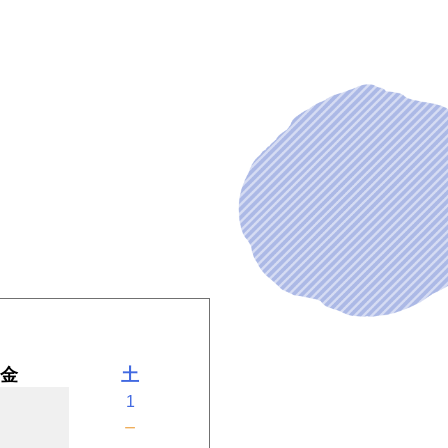
金
土
1
－