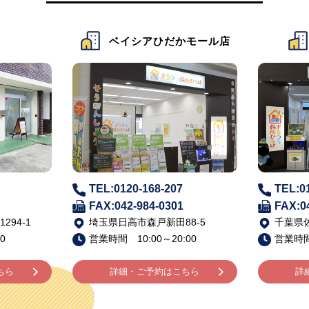
だかモール店
ベイシア佐倉店
-207
TEL:0120-168-206
TE
0301
FAX:043-483-5002
FA
田88-5
千葉県佐倉市寺崎北6-1-1
山
20:00
営業時間 10:00～20:00
営
はこちら
詳細・ご予約はこちら