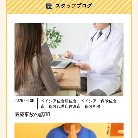
スタッフブログ
2026.08.08
ベイシア佐倉店佐倉 ベイシア 保険佐倉
市 保険代理店佐倉市 保険相談
医療事故の話🧑‍⚕️