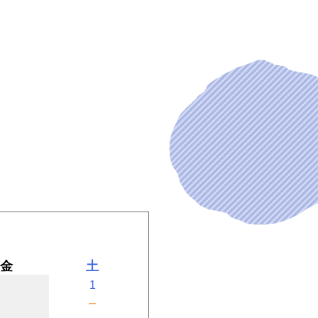
金
土
1
－