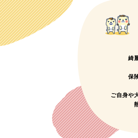
綺
保
ご自身や