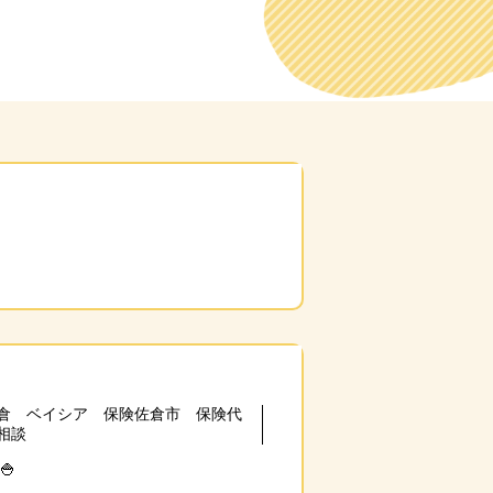
倉 ベイシア 保険佐倉市 保険代
相談
🍚