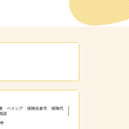
倉 ベイシア 保険佐倉市 保険代
相談
🍚