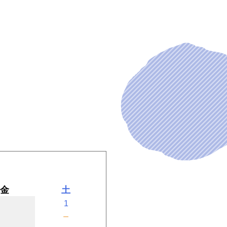
金
土
1
－