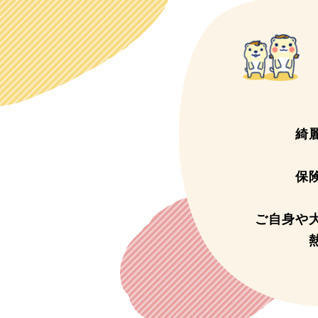
綺
保
ご自身や