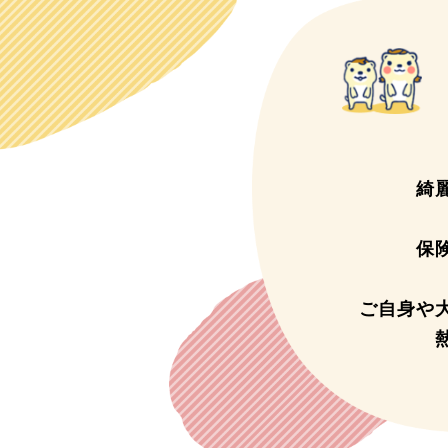
綺
保
ご自身や