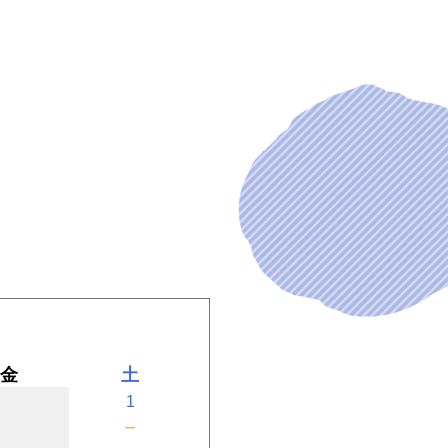
金
土
1
－