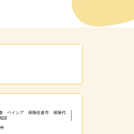
倉 ベイシア 保険佐倉市 保険代
相談
🍚