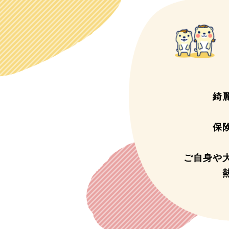
綺
保
ご自身や