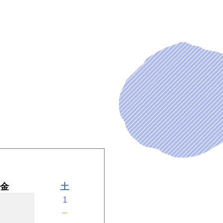
金
土
1
－