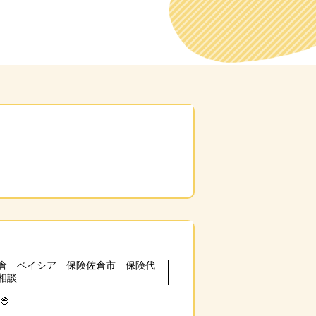
倉 ベイシア 保険佐倉市 保険代
相談
🍚