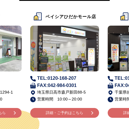
だかモール店
ベイシア佐倉店
207
TEL:0120-168-206
TE
301
FAX:043-483-5002
FA
田88-5
千葉県佐倉市寺崎北6-1-1
山梨
20:00
営業時間 10:00～20:00
営業
はこちら
詳細・ご予約はこちら