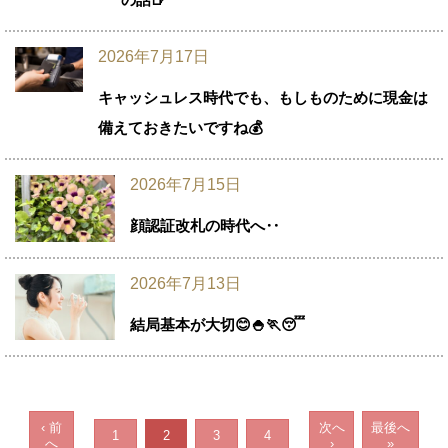
2026年7月17日
キャッシュレス時代でも、もしものために現金は
備えておきたいですね💰
2026年7月15日
顔認証改札の時代へ‥
2026年7月13日
結局基本が大切😊🍚🏃😴
‹ 前
次へ
最後へ
1
2
3
4
へ
›
»