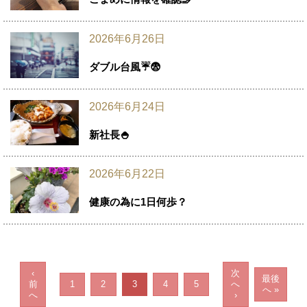
2026年6月26日
ダブル台風☔😨
2026年6月24日
新社長🍚
2026年6月22日
健康の為に1日何歩？
‹
次
最後
前
1
2
3
4
5
へ
へ »
へ
›